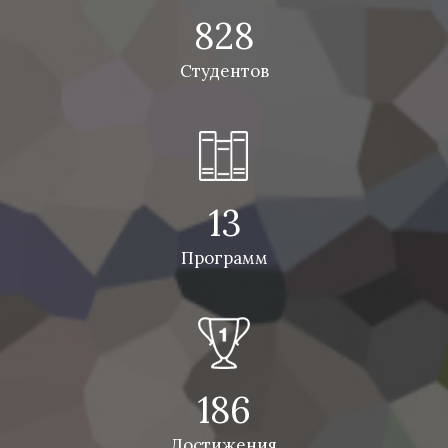
828
Студентов
13
Программ
186
Достижения